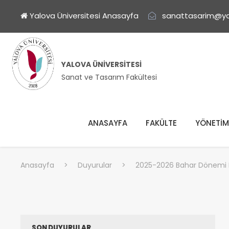
Yalova Üniversitesi Anasayfa
sanattasarim@ya
YALOVA ÜNIVERSITESI
Sanat ve Tasarım Fakültesi
ANASAYFA
FAKÜLTE
YÖNETİM
Anasayfa
>
Duyurular
>
2025-2026 Bahar Dönemi 
SON DUYURULAR