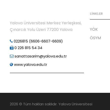
LİNKLER
Yalova Üniversitesi Merkez Yerleşkesi,
YÖK
Çınarcık Yolu Üzeri 77200 Yalova
ÖSYM
0226815 (6606-6607-6609)
0 226 815 54 34
sanattasarim@yalova.edu.tr
www.yalova.edu.tr
2026 © Tüm hakları saklıdır. Yalova Üniversitesi