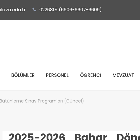
lova.edu.tr
0226815 (6606-6607-6609)
BÖLÜMLER
PERSONEL
ÖĞRENCİ
MEVZUAT
Bütünleme Sınav Programları (Güncel)
2025-2026 Bahar Dön