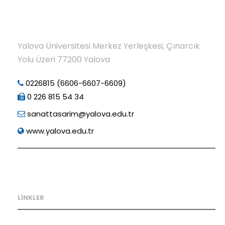
Yalova Üniversitesi Merkez Yerleşkesi, Çınarcık
Yolu Üzeri 77200 Yalova
0226815 (6606-6607-6609)
0 226 815 54 34
sanattasarim@yalova.edu.tr
www.yalova.edu.tr
LİNKLER