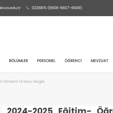
lova.edu.tr
0226815 (6606-6607-6609)
BÖLÜMLER
PERSONEL
ÖĞRENCİ
MEVZUAT
m Dönemi Yıl Sonu Sergisi
2024-2025 Eğitim- Öğ