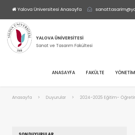
Yalova Üniversitesi Anasayfa
sanattasarim@ya
YALOVA ÜNIVERSITESI
Sanat ve Tasarım Fakültesi
ANASAYFA
FAKÜLTE
YÖNETİM
Anasayfa
>
Duyurular
>
2024-2025 Eğitim- Öğreti
SON DUYURULAR